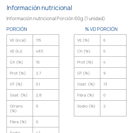
Información nutricional
Información nutricional Porción 60g (1 unidad)
PORCIÓN
% VD PORCIÓN
VE (kcal)
115
VE (%)
6
VE (kJ)
483
Ch (%)
5
Ch (%)
15
Prot (%)
4
Prot (%)
2,7
GT (%)
9
GT (%)
5,1
Gsat. (%)
13
Gsat. (%)
2,8
Fibra (%)
0
Gtrans
0
Sodio (%)
2
(%)
Fibra (%)
0
Sodio
47