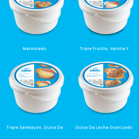
Marmolado
Triple Frutilla, Vainilla Y
Chocolate
5 Litros
5 Litros
Triple Sambayón, Dulce De
Dulce De Leche Granizado
Leche Y Chocolate
5 Litros
5 Litros