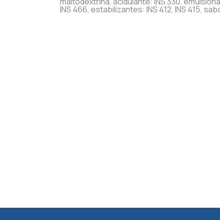
maltodextrina, acidulante: INS 330, emulsiona
INS 466, estabilizantes: INS 412, INS 415, sab