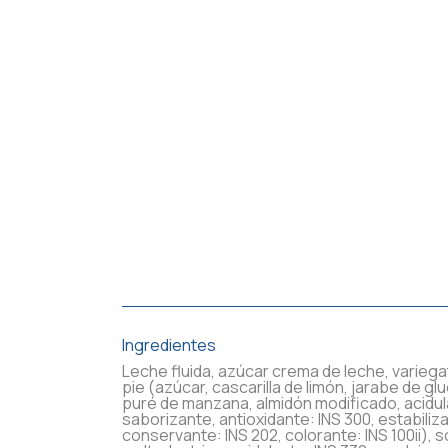
Ingredientes
Leche fluida, azúcar crema de leche, varieg
pie (azúcar, cascarilla de limón, jarabe de gl
puré de manzana, almidón modificado, acidul
saborizante, antioxidante: INS 300, estabiliz
conservante: INS 202, colorante: INS 100ii), s