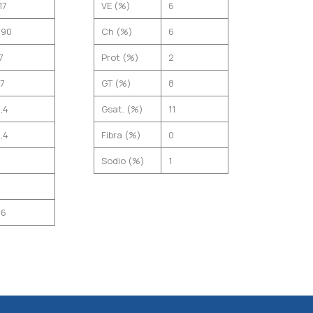
17
VE (%)
6
490
Ch (%)
6
7
Prot (%)
2
,7
GT (%)
8
,4
Gsat. (%)
11
,4
Fibra (%)
0
0
Sodio (%)
1
0
26