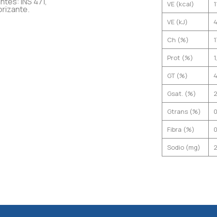
ntes: INS 471,
VE (kcal)
1
orizante.
VE (kJ)
Ch (%)
1
Prot (%)
1
GT (%)
4
Gsat. (%)
2
Gtrans (%)
Fibra (%)
Sodio (mg)