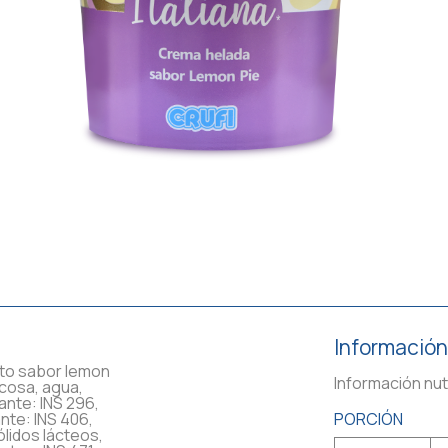
Información
ato sabor lemon
Información nut
ucosa, agua,
ante: INS 296,
ante: INS 406,
PORCIÓN
ólidos lácteos,