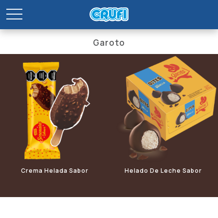
Garoto
HELADOS
CONGELADOS
Premium
Italiana
Delicato
Light
Clásica
Fin
Crema Helada Sabor
Helado De Leche Sabor
Castañas De Cajú Con
Vainilla Con Cobertura Simil
Cobertura Simil Chocolate Y
Chocolate
Trozos De Castañas De Cajú
Garoto