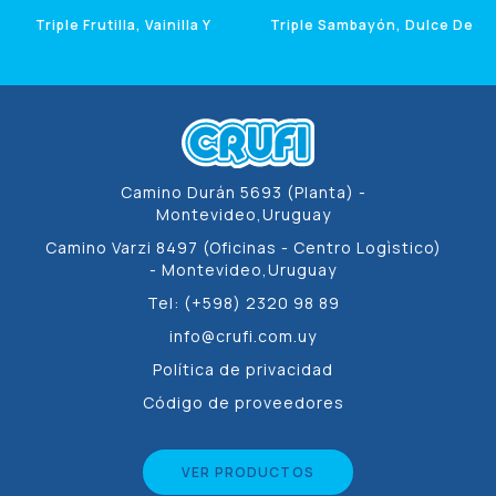
Triple Frutilla, Vainilla Y
Triple Sambayón, Dulce De
Chocolate
Leche Y Chocolate
1 Litro
1 Litro
Camino Durán 5693 (Planta) -
Montevideo,Uruguay
Camino Varzi 8497 (Oficinas - Centro Logìstico)
- Montevideo,Uruguay
Tel: (+598) 2320 98 89
info@crufi.com.uy
Política de privacidad
Código de proveedores
VER PRODUCTOS