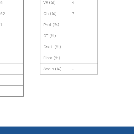
86
VE (%)
4
362
Ch (%)
7
1
Prot (%)
-
GT (%)
-
Gsat. (%)
-
Fibra (%)
-
Sodio (%)
-