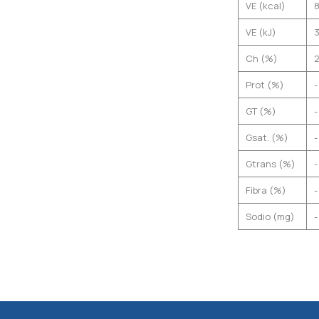
VE (kcal)
VE (kJ)
Ch (%)
2
Prot (%)
-
GT (%)
-
Gsat. (%)
-
Gtrans (%)
-
Fibra (%)
-
Sodio (mg)
-