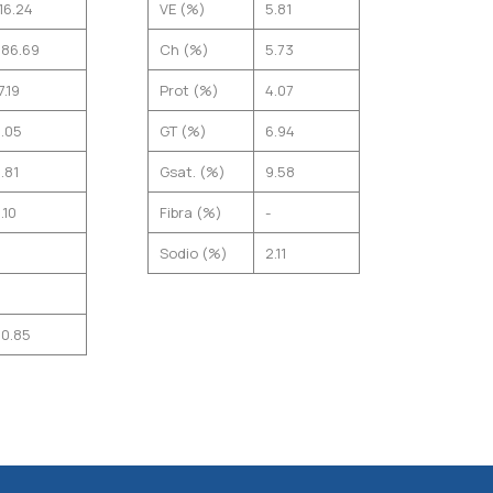
16.24
VE (%)
5.81
486.69
Ch (%)
5.73
7.19
Prot (%)
4.07
.05
GT (%)
6.94
.81
Gsat. (%)
9.58
.10
Fibra (%)
-
Sodio (%)
2.11
0.85