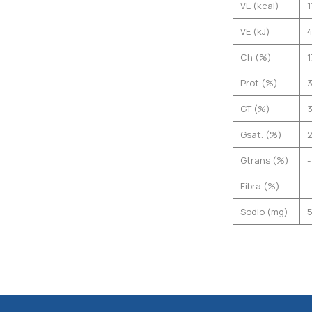
VE (kcal)
1
VE (kJ)
Ch (%)
1
Prot (%)
3
GT (%)
3
Gsat. (%)
2
Gtrans (%)
-
Fibra (%)
-
Sodio (mg)
5