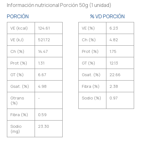
Información nutricional Porción 50g (1 unidad)
PORCIÓN
% VD PORCIÓN
VE (kcal)
124.61
VE (%)
6.23
VE (kJ)
521.72
Ch (%)
4.82
Ch (%)
14.47
Prot (%)
1.75
Prot (%)
1.31
GT (%)
12.13
GT (%)
6.67
Gsat. (%)
22.66
Gsat. (%)
4.98
Fibra (%)
2.38
Gtrans
-
Sodio (%)
0.97
(%)
Fibra (%)
0.59
Sodio
23.30
(mg)