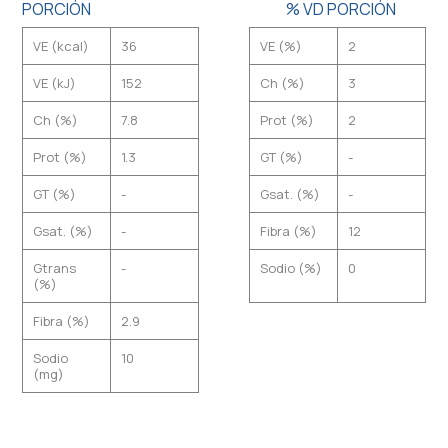
PORCIÓN
% VD PORCIÓN
VE (kcal)
36
VE (%)
2
VE (kJ)
152
Ch (%)
3
Ch (%)
7.8
Prot (%)
2
Prot (%)
1.3
GT (%)
-
GT (%)
-
Gsat. (%)
-
Gsat. (%)
-
Fibra (%)
12
Gtrans
-
Sodio (%)
0
(%)
Fibra (%)
2.9
Sodio
10
(mg)