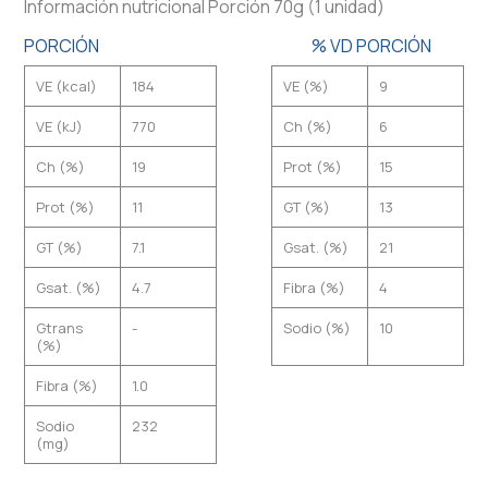
Información nutricional Porción 70g (1 unidad)
PORCIÓN
% VD PORCIÓN
VE (kcal)
184
VE (%)
9
VE (kJ)
770
Ch (%)
6
Ch (%)
19
Prot (%)
15
Prot (%)
11
GT (%)
13
GT (%)
7.1
Gsat. (%)
21
Gsat. (%)
4.7
Fibra (%)
4
Gtrans
-
Sodio (%)
10
(%)
Fibra (%)
1.0
Sodio
232
(mg)