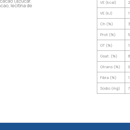
r cacao (azúcar,
VE (kcal)
ao, lecitina de
VE (kJ)
1
Ch (%)
Prot (%)
GT (%)
1
Gsat. (%)
Gtrans (%)
Fibra (%)
1
Sodio (mg)
7