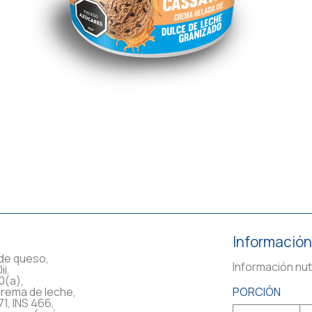
Información
 de queso,
Información nut
i,
0(a),
crema de leche,
PORCIÓN
1, INS 466,