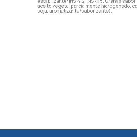
estabilizante: INS 412, INS 415. Granas sabo
aceite vegetal parcialmente hidrogenado, cac
soja, aromatizante/saborizante).