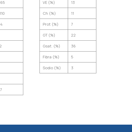
265
VE (%)
13
110
Ch (%)
11
34
Prot (%)
7
5
GT (%)
22
2
Gsat. (%)
36
8
Fibra (%)
5
0
Sodio (%)
3
7